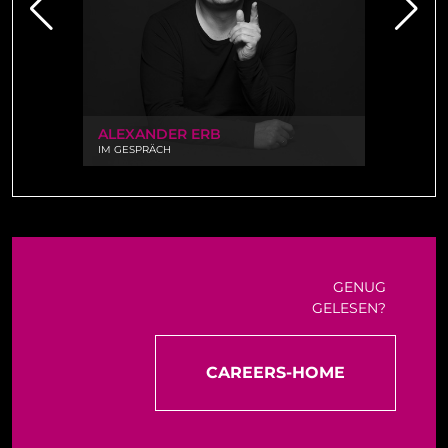
ALEXANDER ERB
VICTO
IM GESPRÄCH
IM GESP
GENUG
GELESEN?
CAREERS-HOME